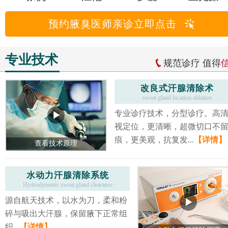
预约腋臭医师亲诊立即点击
专业技术
规范诊疗 值得
改良式汗腺清除术
sweat gland location ablation
专业诊疗技术，分型诊疗。高
视定位，更清晰，超微切口不
痕，更美观，抗复发...
【详情】
查看技术原理
水动力汗腺清除系统
Hydrodynamic sweat gland clearance
源自航天技术，以水为刀，柔和粉
碎与吸出大汗腺，保留腋下正常组
织...
【详情】