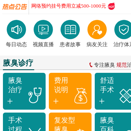
网络预约挂号费用立减500-1000元
每日动态
视频直播
患者故事
病友关注
治疗体
腋臭诊疗
专注腋臭
规范
腋臭
费用
舒适
治疗
说明
手术
+
+
+
手术
复发型
腋臭
过程
腋臭
百科