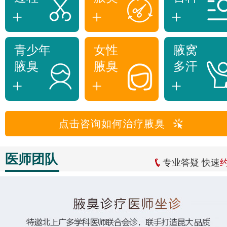
+
+
+
青少年
女性
腋窝
腋臭
腋臭
多汗
+
+
+
点击咨询如何治疗腋臭
医师团队
专业答疑 快速