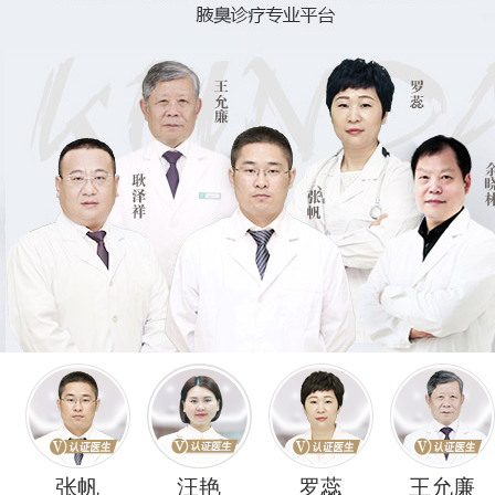
张帆
汪艳
罗蕊
王允廉