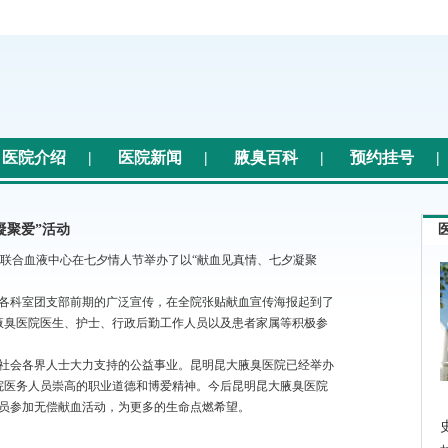
医院介绍
|
医院新闻
|
腋臭百科
|
预约挂号
|
凝聚爱”活动
院联合血液中心在七夕情人节举办了以“献血见真情、七夕凝聚
科室团支部前期的广泛宣传，在全院张贴献血宣传海报起到了
腋臭医院医生、护士、行政后勤工作人员以及患者家属等积极参
会各界人士大力支持的公益事业。昆明昆大腋臭医院已经举办
院医务人员崇高的职业道德和博爱精神。今后昆明昆大腋臭医院
员参加无偿献血活动，为更多的生命点燃希望。